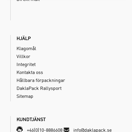
HJÄLP
Klagomål
Villkor
Integritet
Kontakta oss
Hållbara förpackningar
DaklaPack Rallysport
Sitemap
KUNDTJÄNST
+46(0)10-8886608
info@daklapack.se