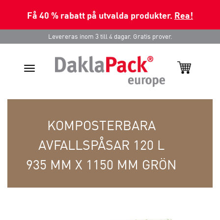
Få 40 % rabatt på utvalda produkter.
Rea!
Levereras inom 3 till 4 dagar. Gratis prover.
Toggle
navigation
KOMPOSTERBARA
AVFALLSPÅSAR 120 L
935 MM X 1150 MM GRÖN