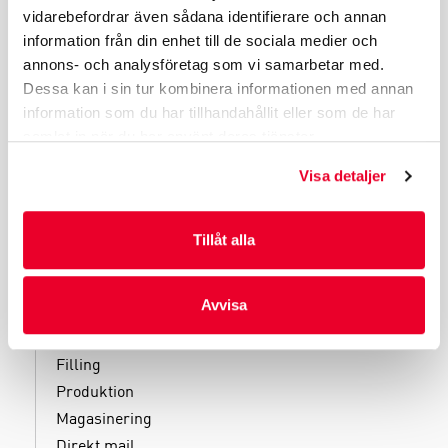
vidarebefordrar även sådana identifierare och annan
PRODUKTGRUPPER
information från din enhet till de sociala medier och
INDUSTRIFÖRPACKNINGAR
annons- och analysföretag som vi samarbetar med.
REKLAMFÖRPACKNINGAR
Dessa kan i sin tur kombinera informationen med annan
information som du har tillhandahållit eller som de har
LAMINERADE FÖRPACKNINGAR
samlat in när du har använt deras tjänster.
KUVERT OCH POSTFÖRPACKNINGAR
LÄKEMEDELSFÖRPACKNINGAR
Visa detaljer
Tillåt alla
TJÄNSTER
Avvisa
Kliniska tester
Filling
Produktion
Magasinering
Direkt mail