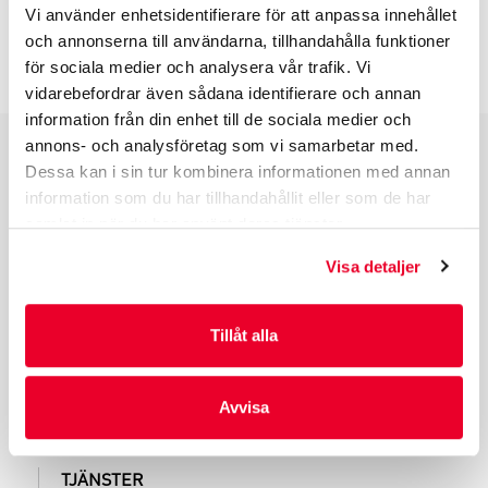
Vi använder enhetsidentifierare för att anpassa innehållet
och annonserna till användarna, tillhandahålla funktioner
INFO INNAN DU ORDERAR
för sociala medier och analysera vår trafik. Vi
vidarebefordrar även sådana identifierare och annan
information från din enhet till de sociala medier och
annons- och analysföretag som vi samarbetar med.
Dessa kan i sin tur kombinera informationen med annan
PRODUKTGRUPPER
information som du har tillhandahållit eller som de har
INDUSTRIFÖRPACKNINGAR
samlat in när du har använt deras tjänster.
REKLAMFÖRPACKNINGAR
Visa detaljer
LAMINERADE FÖRPACKNINGAR
KUVERT OCH POSTFÖRPACKNINGAR
LÄKEMEDELSFÖRPACKNINGAR
Tillåt alla
Avvisa
TJÄNSTER