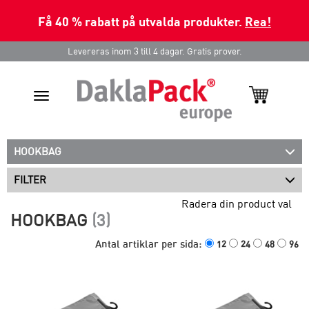
Få 40 % rabatt på utvalda produkter.
Rea!
Levereras inom 3 till 4 dagar. Gratis prover.
Toggle
navigation
HOOKBAG
FILTER
Radera din product val
HOOKBAG
(3)
Antal artiklar per sida:
12
24
48
96