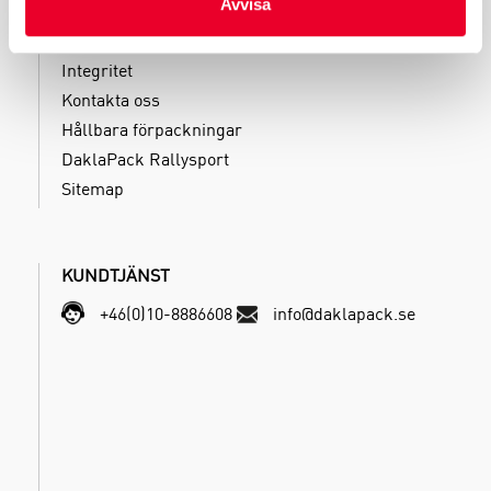
Avvisa
Klagomål
Villkor
Integritet
Kontakta oss
Hållbara förpackningar
DaklaPack Rallysport
Sitemap
KUNDTJÄNST
+46(0)10-8886608
info@daklapack.se