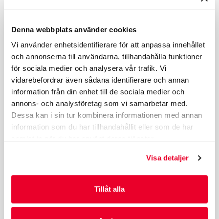
LÄKEMEDELSFÖRPACKNINGAR
Denna webbplats använder cookies
Vi använder enhetsidentifierare för att anpassa innehållet
och annonserna till användarna, tillhandahålla funktioner
för sociala medier och analysera vår trafik. Vi
TJÄNSTER
vidarebefordrar även sådana identifierare och annan
Kliniska tester
information från din enhet till de sociala medier och
Filling
annons- och analysföretag som vi samarbetar med.
Produktion
Dessa kan i sin tur kombinera informationen med annan
information som du har tillhandahållit eller som de har
Magasinering
samlat in när du har använt deras tjänster.
Direkt mail
Visa detaljer
Tillåt alla
HJÄLP