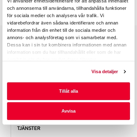
Vi använder enhetsidentifierare för att anpassa innehållet
INFO INNAN DU ORDERAR
och annonserna till användarna, tillhandahålla funktioner
för sociala medier och analysera vår trafik. Vi
vidarebefordrar även sådana identifierare och annan
information från din enhet till de sociala medier och
annons- och analysföretag som vi samarbetar med.
PRODUKTGRUPPER
Dessa kan i sin tur kombinera informationen med annan
information som du har tillhandahållit eller som de har
INDUSTRIFÖRPACKNINGAR
samlat in när du har använt deras tjänster.
REKLAMFÖRPACKNINGAR
LAMINERADE FÖRPACKNINGAR
Visa detaljer
KUVERT OCH POSTFÖRPACKNINGAR
LÄKEMEDELSFÖRPACKNINGAR
Tillåt alla
Avvisa
TJÄNSTER