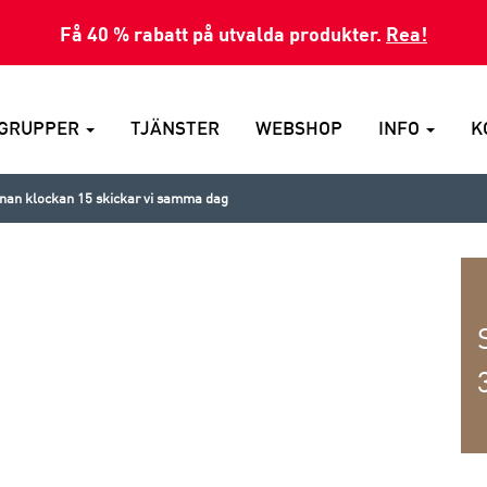
Få 40 % rabatt på utvalda produkter.
Rea!
GRUPPER
TJÄNSTER
WEBSHOP
INFO
K
nnan klockan 15 skickar vi samma dag