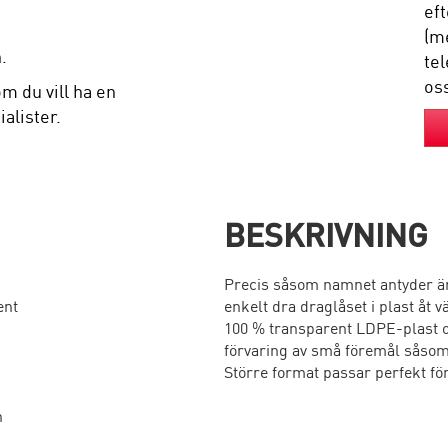
eft
(me
.
tel
os
m du vill ha en
alister.
BESKRIVNING
Precis såsom namnet antyder är
ent
enkelt dra draglåset i plast åt 
100 % transparent LDPE-plast o
förvaring av små föremål såsom 
Större format passar perfekt fö
n