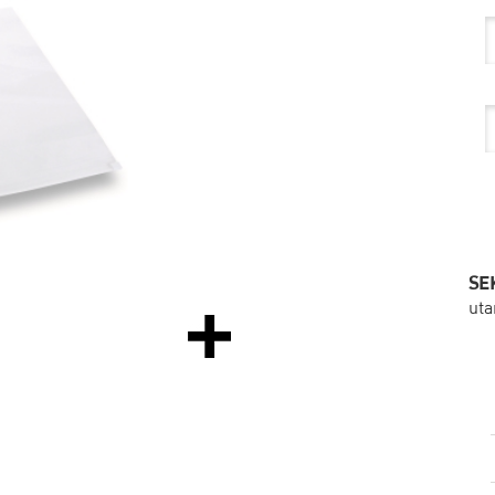
SEK
ut