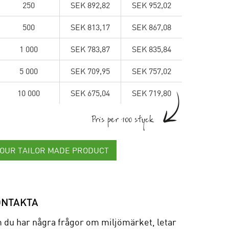
250
SEK 892,82
SEK 952,02
500
SEK 813,17
SEK 867,08
1 000
SEK 783,87
SEK 835,84
5 000
SEK 709,95
SEK 757,02
10 000
SEK 675,04
SEK 719,80
Pris per 100 styck
YOUR TAILOR MADE PRODUCT
ONTAKTA
 du har några frågor om miljömärket, letar