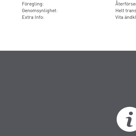
Föregling:
Återförse
Genomsynlighet:
Helt tran
Extra Info:
Vita ändk