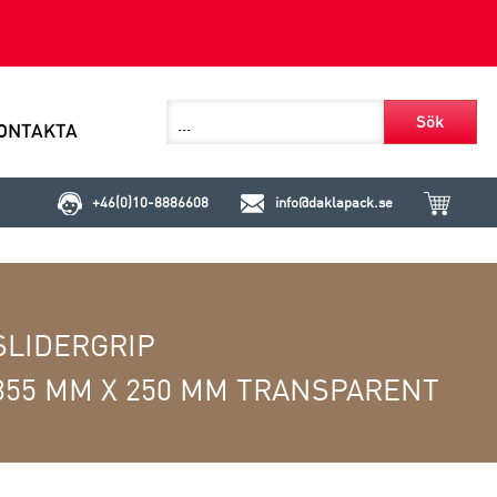
Sök
ONTAKTA
+46(0)10-8886608
info@daklapack.se
SLIDERGRIP
355 MM X 250 MM TRANSPARENT