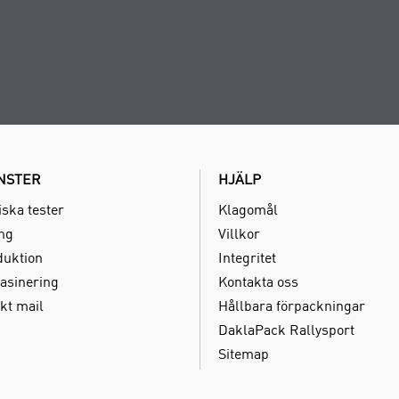
NSTER
HJÄLP
iska tester
Klagomål
ing
Villkor
duktion
Integritet
asinering
Kontakta oss
kt mail
Hållbara förpackningar
DaklaPack Rallysport
Sitemap