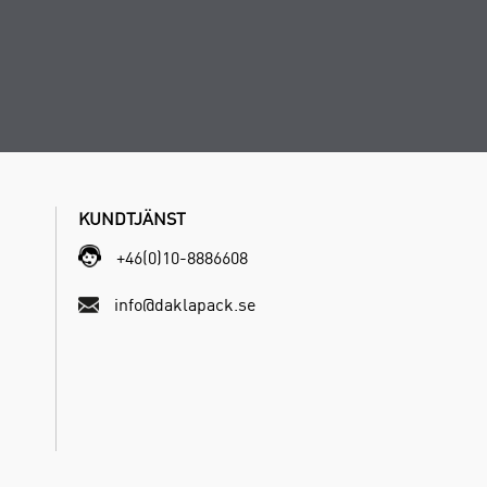
KUNDTJÄNST
+46(0)10-8886608
info@daklapack.se