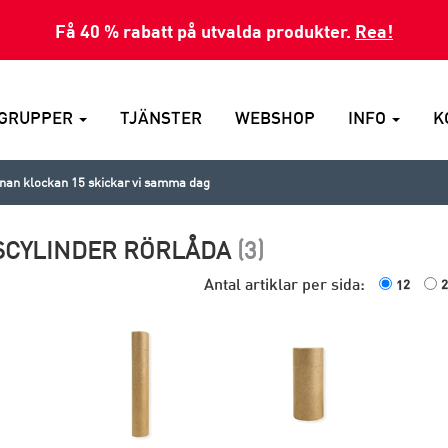
Få 40 % rabatt på utvalda produkter.
Rea!
GRUPPER
TJÄNSTER
WEBSHOP
INFO
K
nnan klockan 15 skickar vi samma dag
SCYLINDER RÖRLÅDA
(3)
Antal artiklar per sida:
12
2