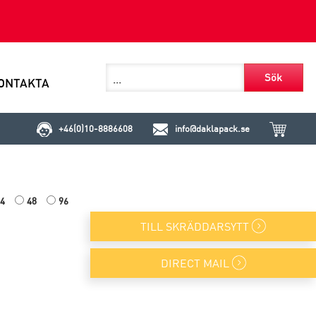
Sök
ONTAKTA
+46(0)10-8886608
info@daklapack.se
4
48
96
TILL SKRÄDDARSYTT
DIRECT MAIL