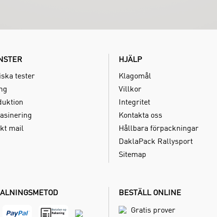
NSTER
HJÄLP
iska tester
Klagomål
ing
Villkor
duktion
Integritet
asinering
Kontakta oss
kt mail
Hållbara förpackningar
DaklaPack Rallysport
Sitemap
ALNINGSMETOD
BESTÄLL ONLINE
Gratis prover