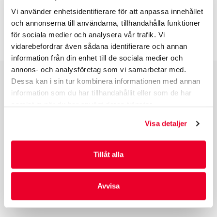
BESKRIVNING
Vi använder enhetsidentifierare för att anpassa innehållet
och annonserna till användarna, tillhandahålla funktioner
INFO INNAN DU ORDERAR
för sociala medier och analysera vår trafik. Vi
vidarebefordrar även sådana identifierare och annan
information från din enhet till de sociala medier och
annons- och analysföretag som vi samarbetar med.
Dessa kan i sin tur kombinera informationen med annan
PRODUKTGRUPPER
information som du har tillhandahållit eller som de har
samlat in när du har använt deras tjänster.
INDUSTRIFÖRPACKNINGAR
REKLAMFÖRPACKNINGAR
Visa detaljer
LAMINERADE FÖRPACKNINGAR
KUVERT OCH POSTFÖRPACKNINGAR
Tillåt alla
LÄKEMEDELSFÖRPACKNINGAR
Avvisa