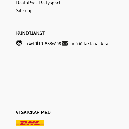
DaklaPack Rallysport
Sitemap
KUNDTJÄNST
+46(0)10-8886608
info@daklapack.se
VI SKICKAR MED