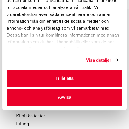
och annonserna till användarna, tillhandahålla funktioner
för sociala medier och analysera vår trafik. Vi
vidarebefordrar även sådana identifierare och annan
information från din enhet till de sociala medier och
PRODUKTGRUPPER
annons- och analysföretag som vi samarbetar med.
Dessa kan i sin tur kombinera informationen med annan
INDUSTRIFÖRPACKNINGAR
information som du har tillhandahållit eller som de har
REKLAMFÖRPACKNINGAR
samlat in när du har använt deras tjänster.
LAMINERADE FÖRPACKNINGAR
KUVERT OCH POSTFÖRPACKNINGAR
Visa detaljer
LÄKEMEDELSFÖRPACKNINGAR
Tillåt alla
Avvisa
TJÄNSTER
Kliniska tester
Filling