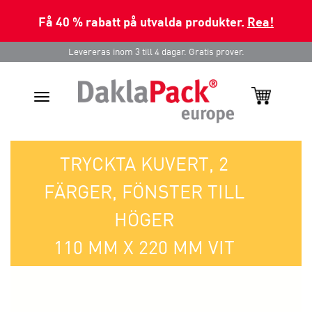
Få 40 % rabatt på utvalda produkter.
Rea!
Levereras inom 3 till 4 dagar. Gratis prover.
Toggle
navigation
TRYCKTA KUVERT, 2
FÄRGER, FÖNSTER TILL
HÖGER
110 MM X 220 MM VIT