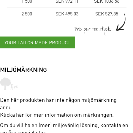
1 500
SEK 972,11
SEK 1036,56
2 500
SEK 495,03
SEK 527,85
Pris per 100 styck
YOUR TAILOR MADE PRODUCT
MILJÖMÄRKNING
Den här produkten har inte någon miljömärkning
ännu.
Klicka här
för mer information om märkningen.
Om du vill ha en (mer) miljövänlig lösning, kontakta en
av våra specialister.