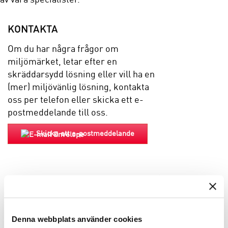
KONTAKTA
Om du har några frågor om
miljömärket, letar efter en
skräddarsydd lösning eller vill ha en
(mer) miljövänlig lösning, kontakta
oss per telefon eller skicka ett e-
postmeddelande till oss.
Skicka ett e-postmeddelande
EGENSKAPER
BESKRIVNING
Denna webbplats använder cookies