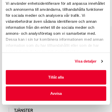
Vi använder enhetsidentifierare för att anpassa innehållet
och annonserna till användarna, tillhandahålla funktioner
INFO INNAN DU ORDERAR
för sociala medier och analysera vår trafik. Vi
vidarebefordrar även sådana identifierare och annan
information från din enhet till de sociala medier och
annons- och analysföretag som vi samarbetar med.
Dessa kan i sin tur kombinera informationen med annan
PRODUKTGRUPPER
information som du har tillhandahållit eller som de har
INDUSTRIFÖRPACKNINGAR
samlat in när du har använt deras tjänster.
REKLAMFÖRPACKNINGAR
Visa detaljer
LAMINERADE FÖRPACKNINGAR
KUVERT OCH POSTFÖRPACKNINGAR
LÄKEMEDELSFÖRPACKNINGAR
Tillåt alla
Avvisa
TJÄNSTER