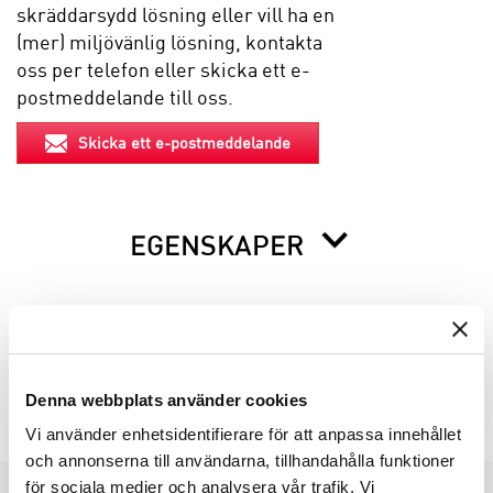
skräddarsydd lösning eller vill ha en
(mer) miljövänlig lösning, kontakta
oss per telefon eller skicka ett e-
postmeddelande till oss.
Skicka ett e-postmeddelande
EGENSKAPER
BESKRIVNING
INFO INNAN DU ORDERAR
Denna webbplats använder cookies
Vi använder enhetsidentifierare för att anpassa innehållet
och annonserna till användarna, tillhandahålla funktioner
för sociala medier och analysera vår trafik. Vi