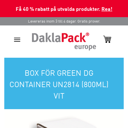
Få 40 % rabatt på utvalda produkter.
Rea!
Levereras inom 3 till 4 dagar. Gratis prover.
Toggle
navigation
BOX FÖR GREEN DG
CONTAINER UN2814 (800ML)
VIT