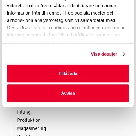
vidarebefordrar även sådana identifierare och annan
PRODUKTGRUPPER
information från din enhet till de sociala medier och
INDUSTRIFÖRPACKNINGAR
annons- och analysföretag som vi samarbetar med.
Dessa kan i sin tur kombinera informationen med annan
REKLAMFÖRPACKNINGAR
information som du har tillhandahållit eller som de har
LAMINERADE FÖRPACKNINGAR
samlat in när du har använt deras tjänster.
KUVERT OCH POSTFÖRPACKNINGAR
LÄKEMEDELSFÖRPACKNINGAR
Visa detaljer
Tillåt alla
TJÄNSTER
Avvisa
Kliniska tester
Filling
Produktion
Magasinering