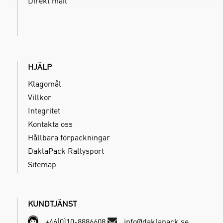
Direkt mail
HJÄLP
Klagomål
Villkor
Integritet
Kontakta oss
Hållbara förpackningar
DaklaPack Rallysport
Sitemap
KUNDTJÄNST
+46(0)10-8886608
info@daklapack.se