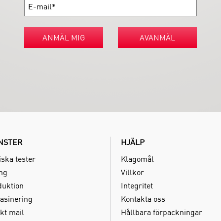
ANMÄL MIG
AVANMÄL
NSTER
HJÄLP
iska tester
Klagomål
ing
Villkor
duktion
Integritet
asinering
Kontakta oss
kt mail
Hållbara förpackningar