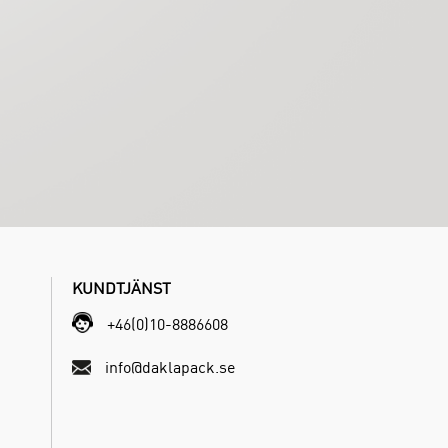
KUNDTJÄNST
+46(0)10-8886608
info@daklapack.se