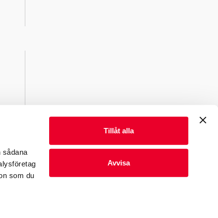
Tillåt alla
en sådana
Avvisa
alysföretag
ion som du