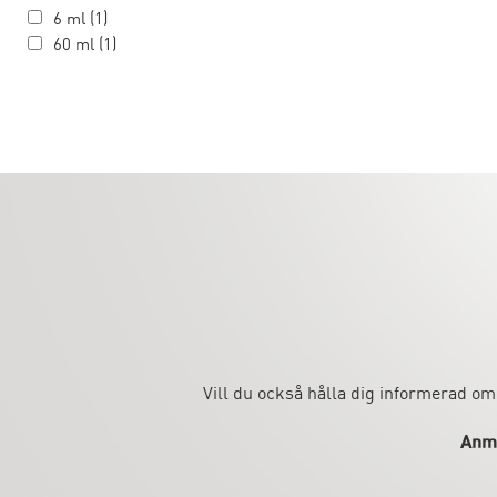
6 ml (1)
60 ml (1)
Vill du också hålla dig informerad om
Anmä