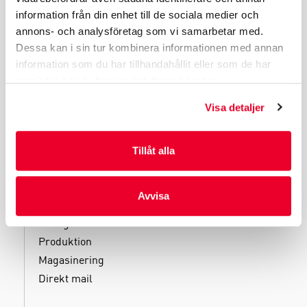
information från din enhet till de sociala medier och
INDUSTRIFÖRPACKNINGAR
annons- och analysföretag som vi samarbetar med.
REKLAMFÖRPACKNINGAR
Dessa kan i sin tur kombinera informationen med annan
LAMINERADE FÖRPACKNINGAR
information som du har tillhandahållit eller som de har
KUVERT OCH POSTFÖRPACKNINGAR
samlat in när du har använt deras tjänster.
LÄKEMEDELSFÖRPACKNINGAR
Visa detaljer
Tillåt alla
TJÄNSTER
Avvisa
Kliniska tester
Filling
Produktion
Magasinering
Direkt mail