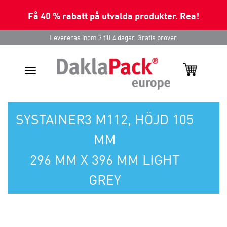
Få 40 % rabatt på utvalda produkter.
Rea!
Levereras inom 3 till 4 dagar. Gratis prover.
Toggle
navigation
SYSTAINER3 M112, HÖJD 105
MM
296 MM X 396 MM LIGHT
GREY