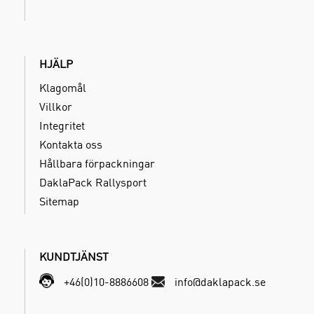
HJÄLP
Klagomål
Villkor
Integritet
Kontakta oss
Hållbara förpackningar
DaklaPack Rallysport
Sitemap
KUNDTJÄNST
+46(0)10-8886608
info@daklapack.se