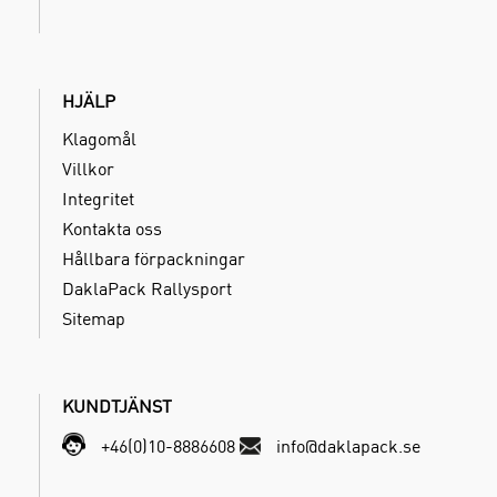
HJÄLP
Klagomål
Villkor
Integritet
Kontakta oss
Hållbara förpackningar
DaklaPack Rallysport
Sitemap
KUNDTJÄNST
+46(0)10-8886608
info@daklapack.se