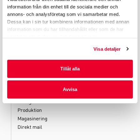
information från din enhet till de sociala medier och
INDUSTRIFÖRPACKNINGAR
annons- och analysföretag som vi samarbetar med.
REKLAMFÖRPACKNINGAR
Dessa kan i sin tur kombinera informationen med annan
LAMINERADE FÖRPACKNINGAR
information som du har tillhandahållit eller som de har
KUVERT OCH POSTFÖRPACKNINGAR
samlat in när du har använt deras tjänster.
LÄKEMEDELSFÖRPACKNINGAR
Visa detaljer
Tillåt alla
TJÄNSTER
Avvisa
Kliniska tester
Filling
Produktion
Magasinering
Direkt mail