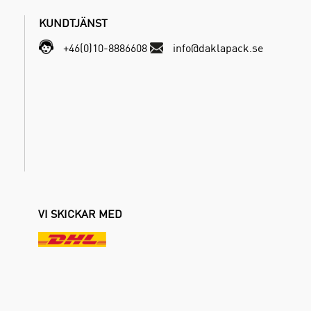
KUNDTJÄNST
+46(0)10-8886608
info@daklapack.se
VI SKICKAR MED