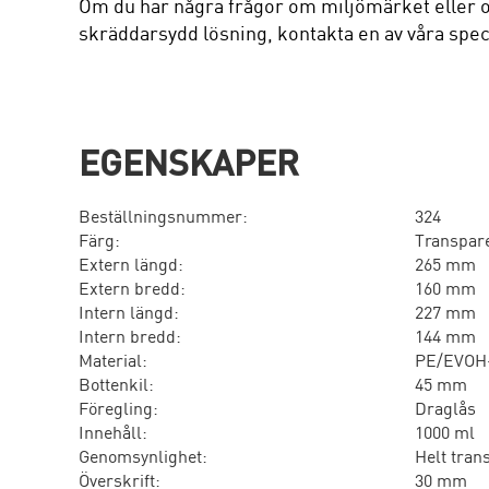
Om du har några frågor om miljömärket eller o
skräddarsydd lösning, kontakta en av våra speci
EGENSKAPER
Beställningsnummer:
324
Färg:
Transpar
Extern längd:
265 mm
Extern bredd:
160 mm
Intern längd:
227 mm
Intern bredd:
144 mm
Material:
PE/EVOH
Bottenkil:
45 mm
Föregling:
Draglås
Innehåll:
1000 ml
Genomsynlighet:
Helt tran
Överskrift:
30 mm