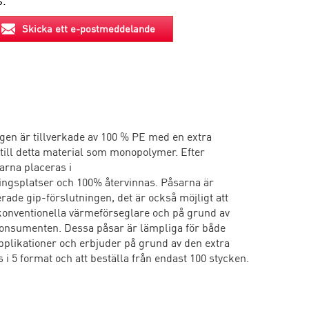
s.
Skicka ett e-postmeddelande
gen är tillverkade av 100 % PE med en extra
 till detta material som monopolymer. Efter
rna placeras i
ngsplatser och 100% återvinnas. Påsarna är
rade gip-förslutningen, det är också möjligt att
onventionella värmeförseglare och på grund av
 konsumenten. Dessa påsar är lämpliga för både
pplikationer och erbjuder på grund av den extra
 i 5 format och att beställa från endast 100 stycken.