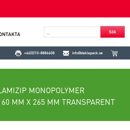
Sök
ONTAKTA
+46(0)10-8886608
info@daklapack.se
LAMIZIP MONOPOLYMER
160 MM X 265 MM TRANSPARENT