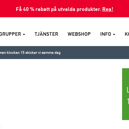
Få 40 % rabatt på utvalda produkter.
Rea!
GRUPPER
TJÄNSTER
WEBSHOP
INFO
K
nnan klockan 15 skickar vi samma dag