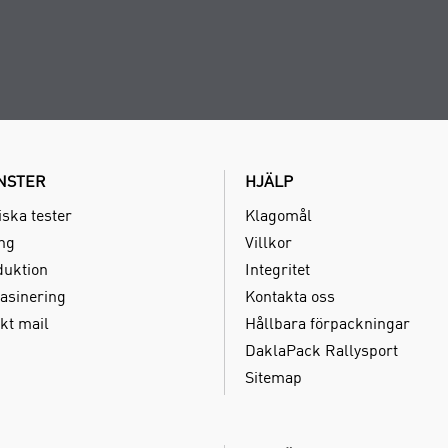
NSTER
HJÄLP
iska tester
Klagomål
ing
Villkor
duktion
Integritet
asinering
Kontakta oss
kt mail
Hållbara förpackningar
DaklaPack Rallysport
Sitemap