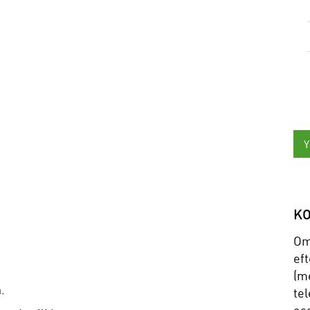
K
Om
eft
(me
.
tel