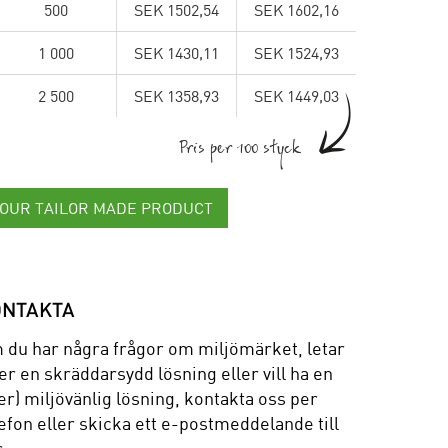
500
SEK 1502,54
SEK 1602,16
1 000
SEK 1430,11
SEK 1524,93
2 500
SEK 1358,93
SEK 1449,03
Pris per 100 styck
YOUR TAILOR MADE PRODUCT
ONTAKTA
 du har några frågor om miljömärket, letar
er en skräddarsydd lösning eller vill ha en
r) miljövänlig lösning, kontakta oss per
efon eller skicka ett e-postmeddelande till