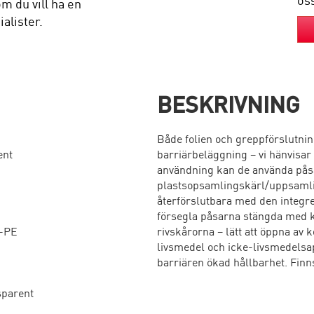
os
m du vill ha en
alister.
BESKRIVNING
Både folien och greppförslutnin
ent
barriärbeläggning – vi hänvisar
användning kan de använda påsa
plastsopsamlingskärl/uppsamli
återförslutbara med den integre
försegla påsarna stängda med k
-PE
rivskårorna – lätt att öppna av
livsmedel och icke-livsmedelsa
barriären ökad hållbarhet. Finns
sparent