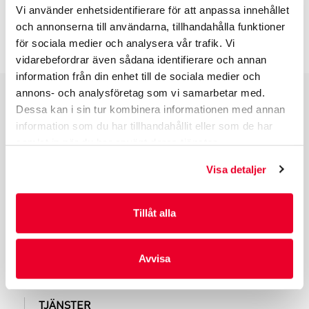
Vi använder enhetsidentifierare för att anpassa innehållet
och annonserna till användarna, tillhandahålla funktioner
INFO INNAN DU ORDERAR
för sociala medier och analysera vår trafik. Vi
vidarebefordrar även sådana identifierare och annan
information från din enhet till de sociala medier och
annons- och analysföretag som vi samarbetar med.
Dessa kan i sin tur kombinera informationen med annan
PRODUKTGRUPPER
information som du har tillhandahållit eller som de har
INDUSTRIFÖRPACKNINGAR
samlat in när du har använt deras tjänster.
REKLAMFÖRPACKNINGAR
Visa detaljer
LAMINERADE FÖRPACKNINGAR
KUVERT OCH POSTFÖRPACKNINGAR
LÄKEMEDELSFÖRPACKNINGAR
Tillåt alla
Avvisa
TJÄNSTER