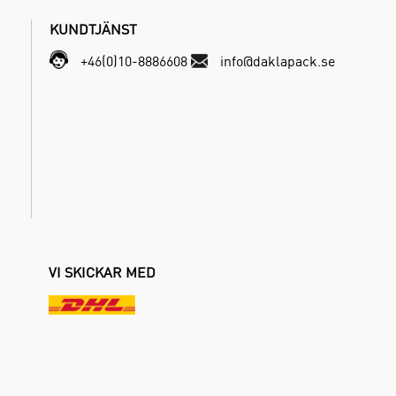
KUNDTJÄNST
+46(0)10-8886608
info@daklapack.se
VI SKICKAR MED