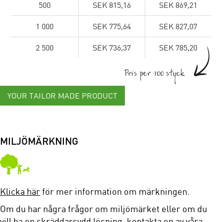
500
SEK 815,16
SEK 869,21
1 000
SEK 775,64
SEK 827,07
2 500
SEK 736,37
SEK 785,20
Pris per 100 styck
YOUR TAILOR MADE PRODUCT
MILJÖMÄRKNING
Klicka här
för mer information om märkningen.
Om du har några frågor om miljömärket eller om du
vill ha en skräddarsydd lösning, kontakta en av våra