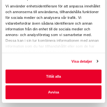
BESKRIVNING
Vi använder enhetsidentifierare för att anpassa innehållet
och annonserna till användarna, tillhandahålla funktioner
INFO INNAN DU ORDERAR
för sociala medier och analysera vår trafik. Vi
vidarebefordrar även sådana identifierare och annan
information från din enhet till de sociala medier och
annons- och analysföretag som vi samarbetar med.
Dessa kan i sin tur kombinera informationen med annan
PRODUKTGRUPPER
information som du har tillhandahållit eller som de har
samlat in när du har använt deras tjänster.
INDUSTRIFÖRPACKNINGAR
REKLAMFÖRPACKNINGAR
Visa detaljer
LAMINERADE FÖRPACKNINGAR
KUVERT OCH POSTFÖRPACKNINGAR
Tillåt alla
LÄKEMEDELSFÖRPACKNINGAR
Avvisa