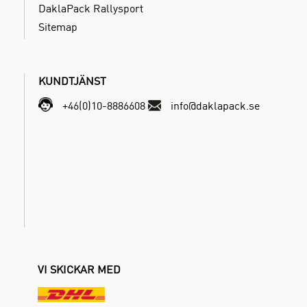
DaklaPack Rallysport
Sitemap
KUNDTJÄNST
+46(0)10-8886608
info@daklapack.se
VI SKICKAR MED