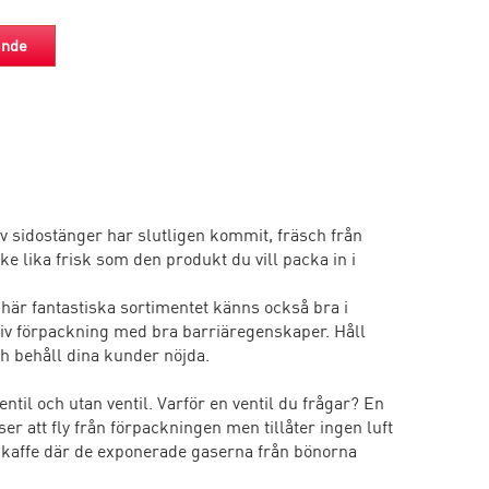
ande
 sidostänger har slutligen kommit, fräsch från
 lika frisk som den produkt du vill packa in i
det här fantastiska sortimentet känns också bra i
tiv förpackning med bra barriäregenskaper. Håll
h behåll dina kunder nöjda.
entil och utan ventil. Varför en ventil du frågar? En
aser att fly från förpackningen men tillåter ingen luft
t kaffe där de exponerade gaserna från bönorna