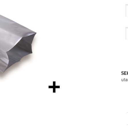
SEK
ut