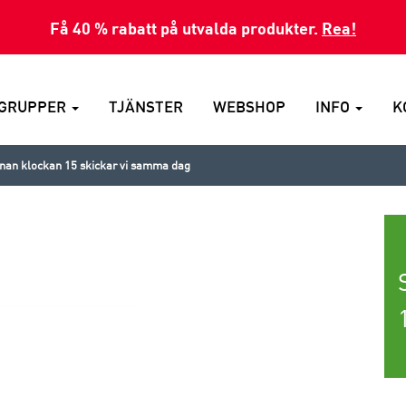
Få 40 % rabatt på utvalda produkter.
Rea!
GRUPPER
TJÄNSTER
WEBSHOP
INFO
K
nnan klockan 15 skickar vi samma dag