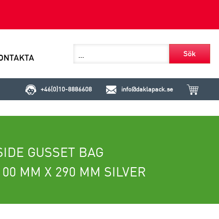
Sök
ONTAKTA
+46(0)10-8886608
info@daklapack.se
SIDE GUSSET BAG
100 MM X 290 MM SILVER