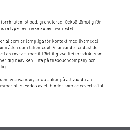
d, torrbruten, slipad, granulerad. Också lämplig för
ndra typer av friska super livsmedel.
terial som är lämpliga för kontakt med livsmedel
 områden som läkemedel. Vi använder endast de
ar i en mycket mer tillförlitlig kvalitetsprodukt som
nner dig besviken. Lita på thepouchcompany och
dig.
 som vi använder, är du säker på att vad du än
mmer att skyddas av ett hinder som är oöverträffat