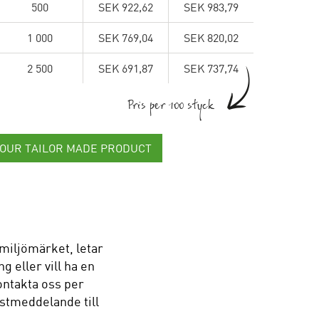
500
SEK 922,62
SEK 983,79
1 000
SEK 769,04
SEK 820,02
2 500
SEK 691,87
SEK 737,74
Pris per 100 styck
YOUR TAILOR MADE PRODUCT
miljömärket, letar
g eller vill ha en
ontakta oss per
ostmeddelande till