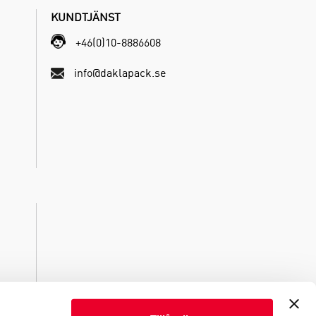
KUNDTJÄNST
+46(0)10-8886608
info@daklapack.se