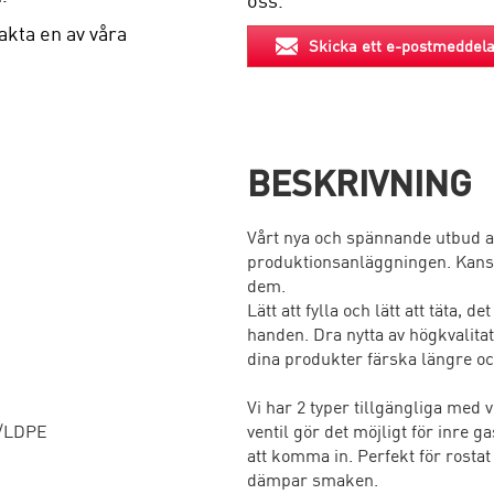
oss.
akta en av våra
Skicka ett e-postmeddel
BESKRIVNING
Vårt nya och spännande utbud av
produktionsanläggningen. Kanske
dem.
Lätt att fylla och lätt att täta, 
handen. Dra nytta av högkvalita
dina produkter färska längre oc
Vi har 2 typer tillgängliga med v
/LDPE
ventil gör det möjligt för inre g
att komma in. Perfekt för rosta
dämpar smaken.