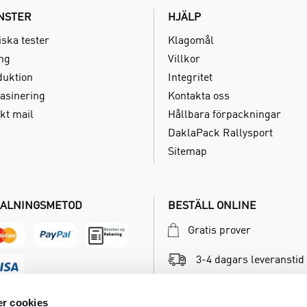
NSTER
HJÄLP
iska tester
Klagomål
ing
Villkor
duktion
Integritet
asinering
Kontakta oss
kt mail
Hållbara förpackningar
DaklaPack Rallysport
Sitemap
ALNINGSMETOD
BESTÄLL ONLINE
Gratis prover
3-4 dagars leveranstid
Betala inom 30 dagar
r cookies