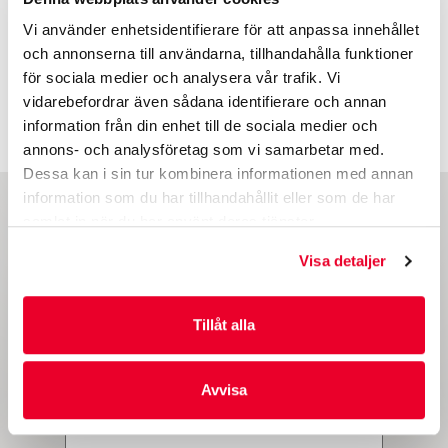
Vi använder enhetsidentifierare för att anpassa innehållet
och annonserna till användarna, tillhandahålla funktioner
för sociala medier och analysera vår trafik. Vi
vidarebefordrar även sådana identifierare och annan
1
2
...
13
nästa
information från din enhet till de sociala medier och
annons- och analysföretag som vi samarbetar med.
Dessa kan i sin tur kombinera informationen med annan
information som du har tillhandahållit eller som de har
samlat in när du har använt deras tjänster.
Håll dig informerad
Visa detaljer
Vill du också hålla dig informerad om den senaste
utvecklingen av våra förpackningar och tjänster, kampanjer
och andra intressanta fakta?
Tillåt alla
Anmäl dig för vårt nyhetsbrev genom att fylla i din
mailadress härnedan.
Avvisa