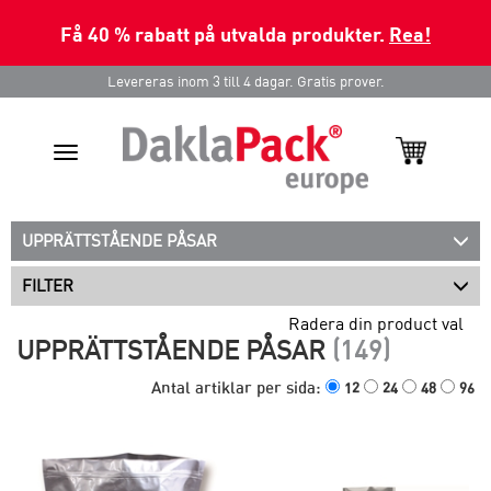
Få 40 % rabatt på utvalda produkter.
Rea!
Levereras inom 3 till 4 dagar. Gratis prover.
Toggle
navigation
UPPRÄTTSTÅENDE PÅSAR
FILTER
Radera din product val
UPPRÄTTSTÅENDE PÅSAR
(149)
Antal artiklar per sida:
12
24
48
96