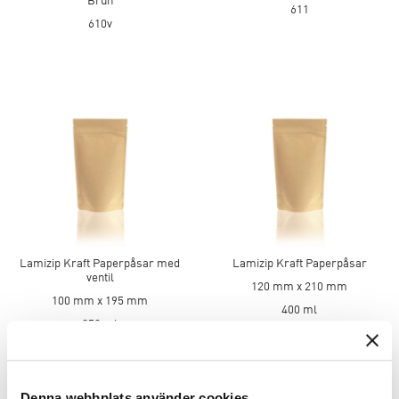
611
610v
Lamizip Kraft Paperpåsar med
Lamizip Kraft Paperpåsar
ventil
120 mm x 210 mm
100 mm x 195 mm
400 ml
250 ml
Brun
Brun
612
611V
Denna webbplats använder cookies