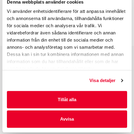
Denna webbplats använder cookies
BESKRIVNING
Vi använder enhetsidentifierare för att anpassa innehållet
och annonserna till användarna, tillhandahålla funktioner
för sociala medier och analysera vår trafik. Vi
INFO INNAN DU ORDERAR
vidarebefordrar även sådana identifierare och annan
information från din enhet till de sociala medier och
annons- och analysföretag som vi samarbetar med.
Dessa kan i sin tur kombinera informationen med annan
information som du har tillhandahållit eller som de har
PRODUKTGRUPPER
samlat in när du har använt deras tjänster.
INDUSTRIFÖRPACKNINGAR
Visa detaljer
REKLAMFÖRPACKNINGAR
LAMINERADE FÖRPACKNINGAR
KUVERT OCH POSTFÖRPACKNINGAR
Tillåt alla
LÄKEMEDELSFÖRPACKNINGAR
Avvisa