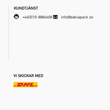
KUNDTJÄNST
+46(0)10-8886608
info@daklapack.se
VI SKICKAR MED