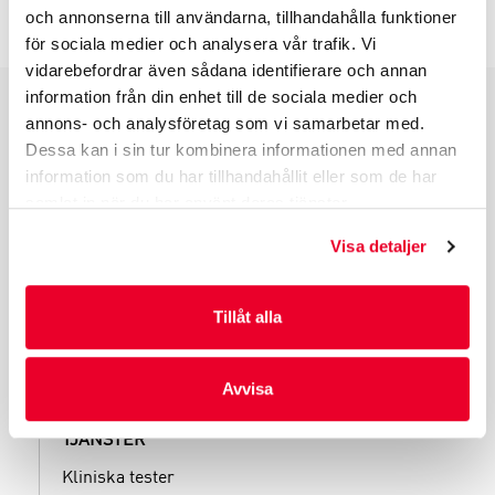
INFO INNAN DU ORDERAR
och annonserna till användarna, tillhandahålla funktioner
för sociala medier och analysera vår trafik. Vi
vidarebefordrar även sådana identifierare och annan
information från din enhet till de sociala medier och
annons- och analysföretag som vi samarbetar med.
PRODUKTGRUPPER
Dessa kan i sin tur kombinera informationen med annan
INDUSTRIFÖRPACKNINGAR
information som du har tillhandahållit eller som de har
REKLAMFÖRPACKNINGAR
samlat in när du har använt deras tjänster.
LAMINERADE FÖRPACKNINGAR
Visa detaljer
KUVERT OCH POSTFÖRPACKNINGAR
LÄKEMEDELSFÖRPACKNINGAR
Tillåt alla
Avvisa
TJÄNSTER
Kliniska tester