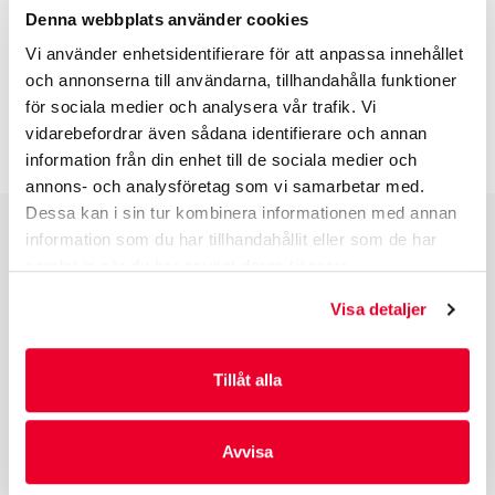
Denna webbplats använder cookies
BESKRIVNING
Vi använder enhetsidentifierare för att anpassa innehållet
och annonserna till användarna, tillhandahålla funktioner
INFO INNAN DU ORDERAR
för sociala medier och analysera vår trafik. Vi
vidarebefordrar även sådana identifierare och annan
information från din enhet till de sociala medier och
annons- och analysföretag som vi samarbetar med.
Dessa kan i sin tur kombinera informationen med annan
information som du har tillhandahållit eller som de har
PRODUKTGRUPPER
samlat in när du har använt deras tjänster.
INDUSTRIFÖRPACKNINGAR
Visa detaljer
REKLAMFÖRPACKNINGAR
LAMINERADE FÖRPACKNINGAR
Tillåt alla
KUVERT OCH POSTFÖRPACKNINGAR
LÄKEMEDELSFÖRPACKNINGAR
Avvisa