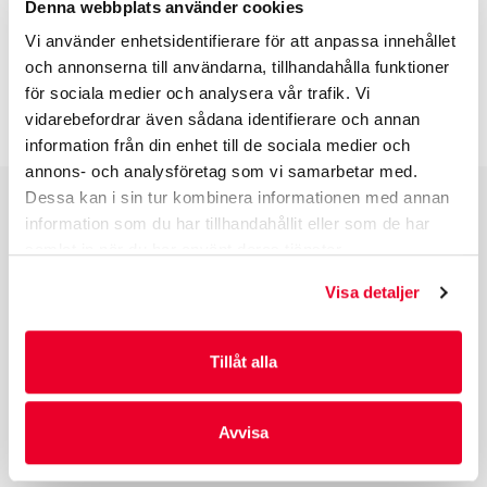
Denna webbplats använder cookies
BESKRIVNING
Vi använder enhetsidentifierare för att anpassa innehållet
och annonserna till användarna, tillhandahålla funktioner
för sociala medier och analysera vår trafik. Vi
INFO INNAN DU ORDERAR
vidarebefordrar även sådana identifierare och annan
information från din enhet till de sociala medier och
annons- och analysföretag som vi samarbetar med.
Dessa kan i sin tur kombinera informationen med annan
information som du har tillhandahållit eller som de har
PRODUKTGRUPPER
samlat in när du har använt deras tjänster.
INDUSTRIFÖRPACKNINGAR
Visa detaljer
REKLAMFÖRPACKNINGAR
LAMINERADE FÖRPACKNINGAR
KUVERT OCH POSTFÖRPACKNINGAR
Tillåt alla
LÄKEMEDELSFÖRPACKNINGAR
Avvisa