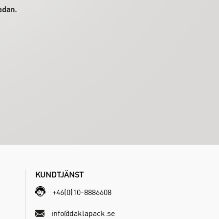
edan.
KUNDTJÄNST
+46(0)10-8886608
info@daklapack.se