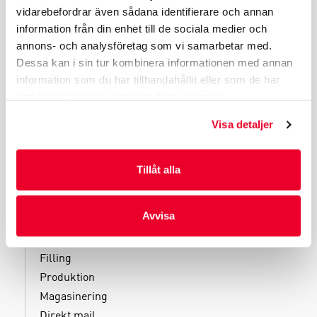
vidarebefordrar även sådana identifierare och annan
PRODUKTGRUPPER
information från din enhet till de sociala medier och
INDUSTRIFÖRPACKNINGAR
annons- och analysföretag som vi samarbetar med.
REKLAMFÖRPACKNINGAR
Dessa kan i sin tur kombinera informationen med annan
information som du har tillhandahållit eller som de har
LAMINERADE FÖRPACKNINGAR
samlat in när du har använt deras tjänster.
KUVERT OCH POSTFÖRPACKNINGAR
LÄKEMEDELSFÖRPACKNINGAR
Visa detaljer
Tillåt alla
TJÄNSTER
Avvisa
Kliniska tester
Filling
Produktion
Magasinering
Direkt mail