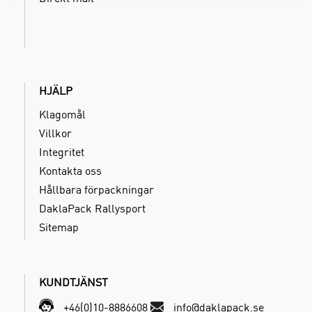
HJÄLP
Klagomål
Villkor
Integritet
Kontakta oss
Hållbara förpackningar
DaklaPack Rallysport
Sitemap
KUNDTJÄNST
+46(0)10-8886608
info@daklapack.se