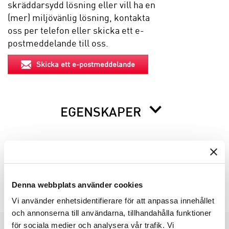
skräddarsydd lösning eller vill ha en
(mer) miljövänlig lösning, kontakta
oss per telefon eller skicka ett e-
postmeddelande till oss.
Skicka ett e-postmeddelande
EGENSKAPER
BESKRIVNING
INFO INNAN DU ORDERAR
Denna webbplats använder cookies
Vi använder enhetsidentifierare för att anpassa innehållet
och annonserna till användarna, tillhandahålla funktioner
för sociala medier och analysera vår trafik. Vi