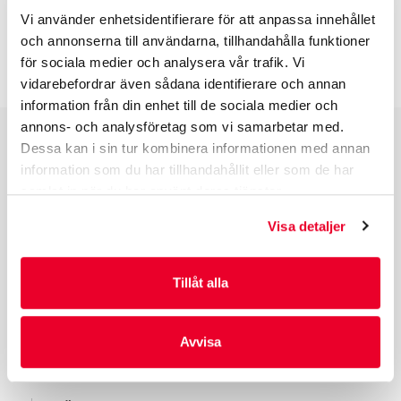
Vi använder enhetsidentifierare för att anpassa innehållet
INFO INNAN DU ORDERAR
och annonserna till användarna, tillhandahålla funktioner
för sociala medier och analysera vår trafik. Vi
vidarebefordrar även sådana identifierare och annan
information från din enhet till de sociala medier och
annons- och analysföretag som vi samarbetar med.
Dessa kan i sin tur kombinera informationen med annan
PRODUKTGRUPPER
information som du har tillhandahållit eller som de har
samlat in när du har använt deras tjänster.
INDUSTRIFÖRPACKNINGAR
REKLAMFÖRPACKNINGAR
Visa detaljer
LAMINERADE FÖRPACKNINGAR
KUVERT OCH POSTFÖRPACKNINGAR
Tillåt alla
LÄKEMEDELSFÖRPACKNINGAR
Avvisa