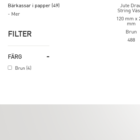
Bärkassar i papper (49)
Jute Dra
String Vä
- Mer
120 mm x 
mm
Brun
FILTER
488
-
FÄRG
Brun (4)