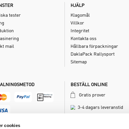
NSTER
HJÄLP
iska tester
Klagomål
ing
Villkor
duktion
Integritet
asinering
Kontakta oss
kt mail
Hållbara förpackningar
DaklaPack Rallysport
Sitemap
ALNINGSMETOD
BESTÄLL ONLINE
Gratis prover
3-4 dagars leveranstid
Betala inom 30 dagar
r cookies