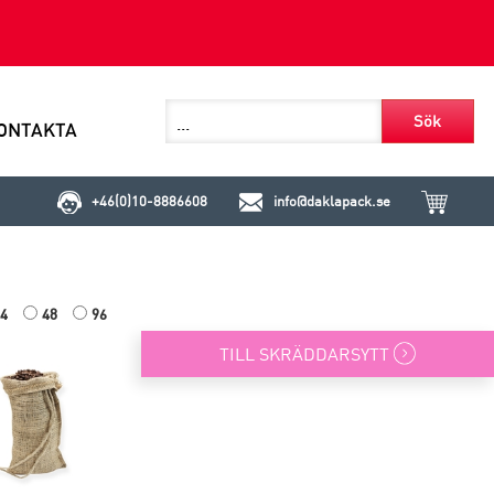
Sök
ONTAKTA
+46(0)10-8886608
info@daklapack.se
4
48
96
TILL SKRÄDDARSYTT