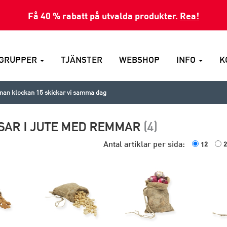
Få 40 % rabatt på utvalda produkter.
Rea!
GRUPPER
TJÄNSTER
WEBSHOP
INFO
K
nnan klockan 15 skickar vi samma dag
AR I JUTE MED REMMAR
(4)
Antal artiklar per sida:
12
2