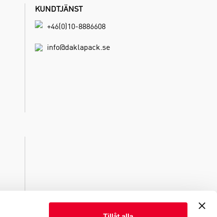
KUNDTJÄNST
+46(0)10-8886608
info@daklapack.se
Tillåt alla