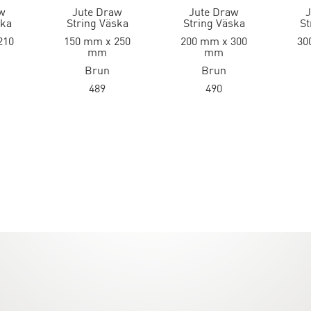
w
Jute Draw
Jute Draw
J
ska
String Väska
String Väska
St
210
150 mm x 250
200 mm x 300
30
mm
mm
Brun
Brun
489
490