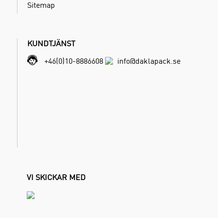
Sitemap
KUNDTJÄNST
+46(0)10-8886608
info@daklapack.se
VI SKICKAR MED