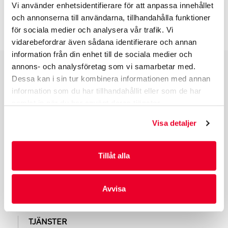
Vi använder enhetsidentifierare för att anpassa innehållet
och annonserna till användarna, tillhandahålla funktioner
INFO INNAN DU ORDERAR
för sociala medier och analysera vår trafik. Vi
vidarebefordrar även sådana identifierare och annan
information från din enhet till de sociala medier och
annons- och analysföretag som vi samarbetar med.
Dessa kan i sin tur kombinera informationen med annan
PRODUKTGRUPPER
information som du har tillhandahållit eller som de har
INDUSTRIFÖRPACKNINGAR
samlat in när du har använt deras tjänster.
REKLAMFÖRPACKNINGAR
Visa detaljer
LAMINERADE FÖRPACKNINGAR
KUVERT OCH POSTFÖRPACKNINGAR
LÄKEMEDELSFÖRPACKNINGAR
Tillåt alla
Avvisa
TJÄNSTER