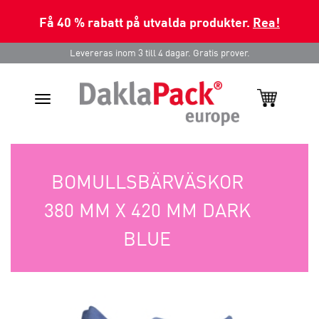
Få 40 % rabatt på utvalda produkter.
Rea!
Levereras inom 3 till 4 dagar. Gratis prover.
Toggle
navigation
BOMULLSBÄRVÄSKOR
380 MM X 420 MM DARK
BLUE