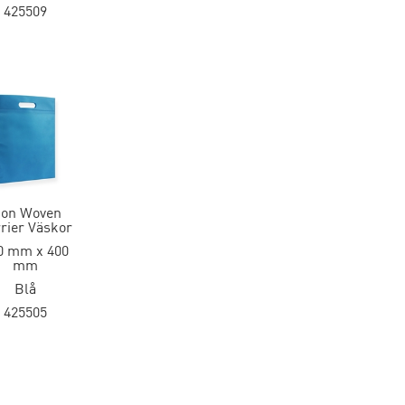
425509
on Woven
rier Väskor
0 mm x 400
mm
Blå
425505