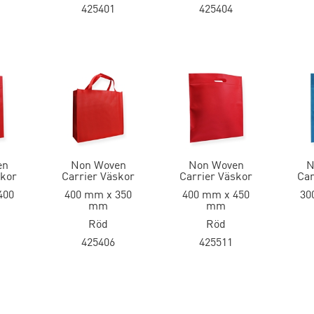
425401
425404
en
Non Woven
Non Woven
N
skor
Carrier Väskor
Carrier Väskor
Car
400
400 mm x 350
400 mm x 450
30
mm
mm
Röd
Röd
425406
425511