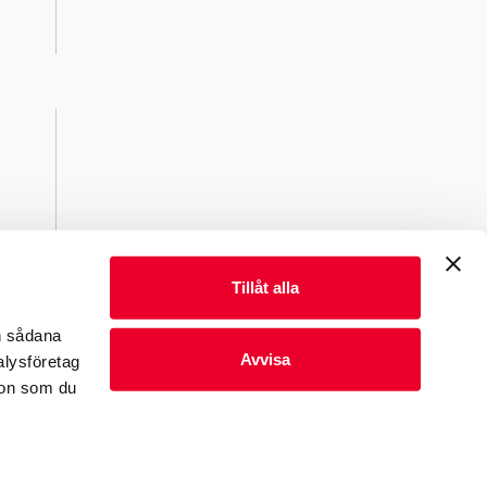
Tillåt alla
en sådana
Avvisa
alysföretag
ion som du