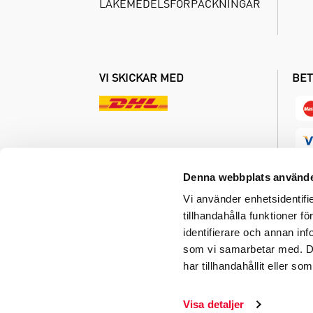
LÄKEMEDELSFÖRPACKNINGAR
VI SKICKAR MED
BET
Denna webbplats använde
Vi använder enhetsidentifi
tillhandahålla funktioner f
identifierare och annan inf
som vi samarbetar med. De
har tillhandahållit eller s
© 2026 DAKLAPACK GROUP - ALL RIGHTS R
Visa detaljer