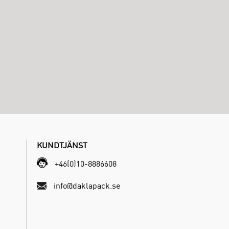
KUNDTJÄNST
+46(0)10-8886608
info@daklapack.se