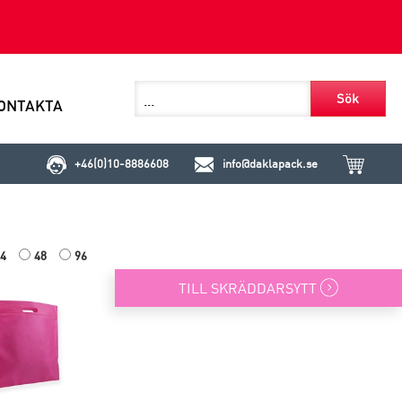
Sök
ONTAKTA
+46(0)10-8886608
info@daklapack.se
4
48
96
TILL SKRÄDDARSYTT