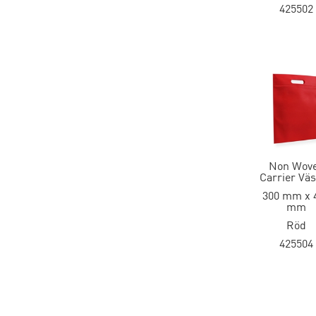
425502
Non Wov
Carrier Vä
300 mm x 
mm
Röd
425504