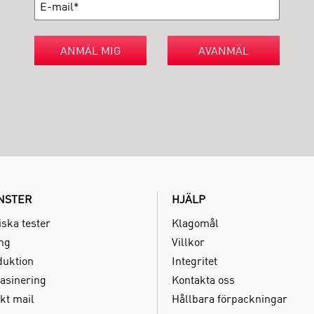
ANMÄL MIG
AVANMÄL
NSTER
HJÄLP
iska tester
Klagomål
ing
Villkor
duktion
Integritet
asinering
Kontakta oss
kt mail
Hållbara förpackningar