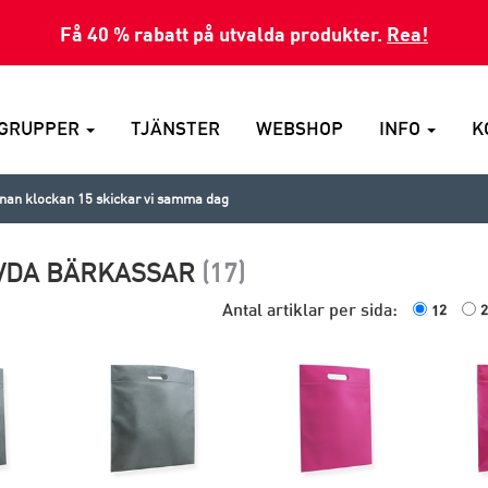
Få 40 % rabatt på utvalda produkter.
Rea!
GRUPPER
TJÄNSTER
WEBSHOP
INFO
K
nnan klockan 15 skickar vi samma dag
VDA BÄRKASSAR
(17)
Antal artiklar per sida:
12
2