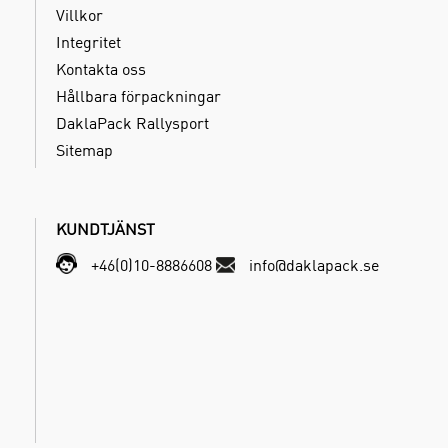
Villkor
Integritet
Kontakta oss
Hållbara förpackningar
DaklaPack Rallysport
Sitemap
KUNDTJÄNST
+46(0)10-8886608
info@daklapack.se