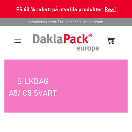
Få 40 % rabatt på utvalda produkter.
Rea!
Levereras inom 3 till 4 dagar. Gratis prover.
Toggle
navigation
SILKBAG
A5/ C5 SVART