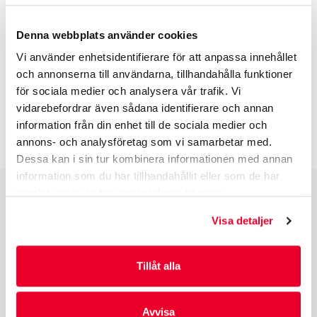
EGENSKAPER
Denna webbplats använder cookies
Vi använder enhetsidentifierare för att anpassa innehållet
och annonserna till användarna, tillhandahålla funktioner
BESKRIVNING
för sociala medier och analysera vår trafik. Vi
vidarebefordrar även sådana identifierare och annan
information från din enhet till de sociala medier och
INFO INNAN DU ORDERAR
annons- och analysföretag som vi samarbetar med.
Dessa kan i sin tur kombinera informationen med annan
information som du har tillhandahållit eller som de har
samlat in när du har använt deras tjänster.
PRODUKTGRUPPER
Visa detaljer
INDUSTRIFÖRPACKNINGAR
REKLAMFÖRPACKNINGAR
Tillåt alla
LAMINERADE FÖRPACKNINGAR
KUVERT OCH POSTFÖRPACKNINGAR
LÄKEMEDELSFÖRPACKNINGAR
Avvisa