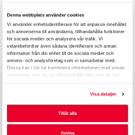
EGENSKAPER
Denna webbplats använder cookies
Vi använder enhetsidentifierare för att anpassa innehållet
BESKRIVNING
och annonserna till användarna, tillhandahålla funktioner
för sociala medier och analysera vår trafik. Vi
vidarebefordrar även sådana identifierare och annan
INFO INNAN DU ORDERAR
information från din enhet till de sociala medier och
annons- och analysföretag som vi samarbetar med.
Dessa kan i sin tur kombinera informationen med annan
information som du har tillhandahållit eller som de har
samlat in när du har använt deras tjänster.
PRODUKTGRUPPER
Visa detaljer
INDUSTRIFÖRPACKNINGAR
REKLAMFÖRPACKNINGAR
Tillåt alla
LAMINERADE FÖRPACKNINGAR
KUVERT OCH POSTFÖRPACKNINGAR
LÄKEMEDELSFÖRPACKNINGAR
Avvisa