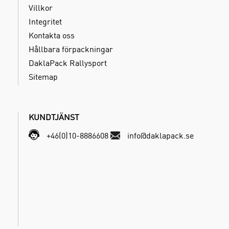
Villkor
Integritet
Kontakta oss
Hållbara förpackningar
DaklaPack Rallysport
Sitemap
KUNDTJÄNST
+46(0)10-8886608
info@daklapack.se