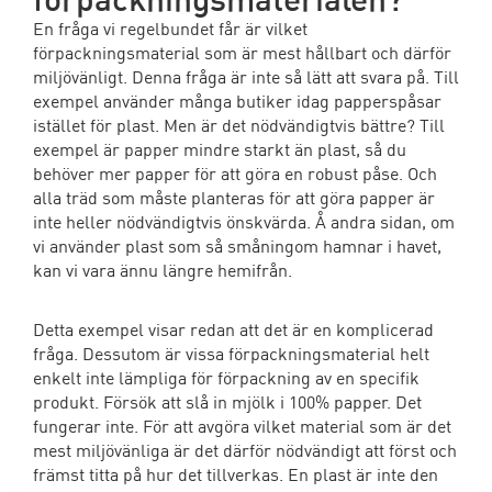
En fråga vi regelbundet får är vilket
förpackningsmaterial som är mest hållbart och därför
miljövänligt. Denna fråga är inte så lätt att svara på. Till
exempel använder många butiker idag papperspåsar
istället för plast. Men är det nödvändigtvis bättre? Till
exempel är papper mindre starkt än plast, så du
behöver mer papper för att göra en robust påse. Och
alla träd som måste planteras för att göra papper är
inte heller nödvändigtvis önskvärda. Å andra sidan, om
vi använder plast som så småningom hamnar i havet,
kan vi vara ännu längre hemifrån.
Detta exempel visar redan att det är en komplicerad
fråga. Dessutom är vissa förpackningsmaterial helt
enkelt inte lämpliga för förpackning av en specifik
produkt. Försök att slå in mjölk i 100% papper. Det
fungerar inte. För att avgöra vilket material som är det
mest miljövänliga är det därför nödvändigt att först och
främst titta på hur det tillverkas. En plast är inte den