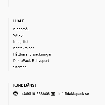
HJÄLP
Klagomål
Villkor
Integritet
Kontakta oss
Hållbara förpackningar
DaklaPack Rallysport
Sitemap
KUNDTJÄNST
+46(0)10-8886608
info@daklapack.se