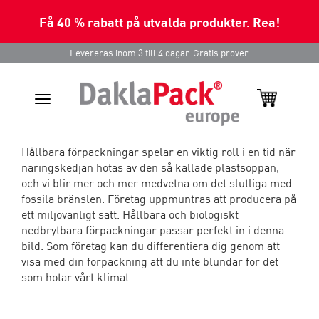
Få 40 % rabatt på utvalda produkter.
Rea!
Levereras inom 3 till 4 dagar. Gratis prover.
Toggle
navigation
Hållbara förpackningar spelar en viktig roll i en tid när
näringskedjan hotas av den så kallade plastsoppan,
och vi blir mer och mer medvetna om det slutliga med
fossila bränslen. Företag uppmuntras att producera på
ett miljövänligt sätt. Hållbara och biologiskt
nedbrytbara förpackningar passar perfekt in i denna
bild. Som företag kan du differentiera dig genom att
visa med din förpackning att du inte blundar för det
som hotar vårt klimat.