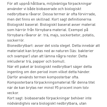
För att uppnå hållbara, miljövänliga förpackningar
använder vi både biobaserade och biologiskt
nedbrytbara råvaror. Dessa termer är ofta förvirrade,
men det finns en skillnad. Kort sagt definitionerna:
Biologiskt baserat: Biologiskt baserat avser material
som härrör från förnybara material. Exempel på
förnybara råvaror är: trä, majs, sockerbetor, potatis,
sockerrör.
Bionedbrytbart: avser det sista steget. Detta innebär att
materialet kan brytas ned av naturen (läs: bakterier
och svampar) utan att lämna några rester. Detta
inkluderar trä, papper och bomull.
När ett paket är biologiskt nedbrytbart säger detta
ingenting om den period inom vilket detta händer.
Därför används termen komposterbar ofta.
Komposterbara förpackningsmaterial får denna titel
när de kan brytas ner minst 95 procent inom tolv
veckor.
Kort sagt: biobaserade förpackningar behöver inte
nödvändigtvis vara biologiskt nedbrytbara, utan