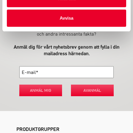
Håll dig informerad
Avvisa
Vill du också hålla dig informerad om den senaste
utvecklingen av våra förpackningar och tjänster, kampanjer
och andra intressanta fakta?
Anmäl dig för vårt nyhetsbrev genom att fylla i din
mailadress härnedan.
ANMÄL MIG
AVANMÄL
PRODUKTGRUPPER