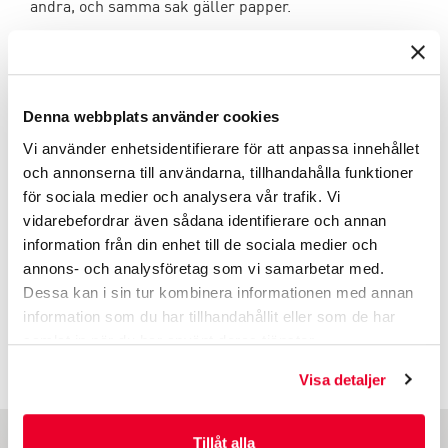
andra, och samma sak gäller papper.
Också hållbar förpackning?
DaklaPack är specialist på komposterbara påsar och
Denna webbplats använder cookies
andra biologiskt nedbrytbara förpackningar. Vill du
Vi använder enhetsidentifierare för att anpassa innehållet
också bidra till en mer hållbar värld med ditt företag?
och annonserna till användarna, tillhandahålla funktioner
Som grossist av hållbara förpackningar har vi ett
för sociala medier och analysera vår trafik. Vi
mycket omfattande sortiment av påsar, omvandlare,
vidarebefordrar även sådana identifierare och annan
blisterförpackningar och otaliga andra typer av
information från din enhet till de sociala medier och
miljövänliga förpackningsmaterial. Kontakta oss gärna
annons- och analysföretag som vi samarbetar med.
så diskuterar vi vad som är de bästa alternativen för
dig. Du kan kontakta oss via telefonnummer +46
Dessa kan i sin tur kombinera informationen med annan
844680505 eller e-postadressen info@daklapack.se Vi
information som du har tillhandahållit eller som de har
hjälper dig också gärna med den mest ekonomiska
samlat in när du har använt deras tjänster.
miljövänliga förpackningen.
Visa detaljer
Tillåt alla