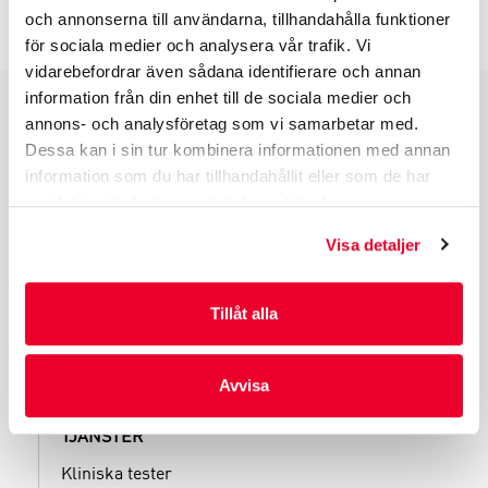
INFO INNAN DU ORDERAR
och annonserna till användarna, tillhandahålla funktioner
för sociala medier och analysera vår trafik. Vi
vidarebefordrar även sådana identifierare och annan
information från din enhet till de sociala medier och
annons- och analysföretag som vi samarbetar med.
PRODUKTGRUPPER
Dessa kan i sin tur kombinera informationen med annan
INDUSTRIFÖRPACKNINGAR
information som du har tillhandahållit eller som de har
REKLAMFÖRPACKNINGAR
samlat in när du har använt deras tjänster.
LAMINERADE FÖRPACKNINGAR
Visa detaljer
KUVERT OCH POSTFÖRPACKNINGAR
LÄKEMEDELSFÖRPACKNINGAR
Tillåt alla
Avvisa
TJÄNSTER
Kliniska tester