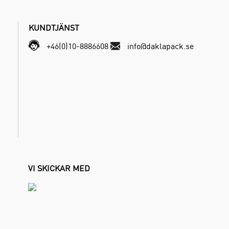
KUNDTJÄNST
+46(0)10-8886608
info@daklapack.se
VI SKICKAR MED