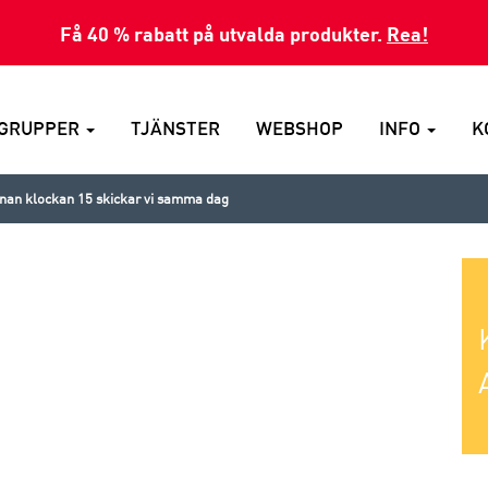
Få 40 % rabatt på utvalda produkter.
Rea!
GRUPPER
TJÄNSTER
WEBSHOP
INFO
K
nnan klockan 15 skickar vi samma dag