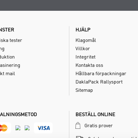
NSTER
HJÄLP
iska tester
Klagomål
ing
Villkor
duktion
Integritet
asinering
Kontakta oss
kt mail
Hållbara förpackningar
DaklaPack Rallysport
Sitemap
ALNINGSMETOD
BESTÄLL ONLINE
Gratis prover