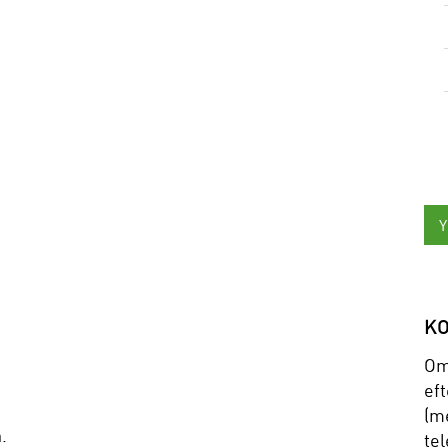
K
Om
eft
(me
.
tel