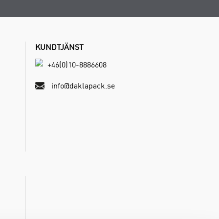
KUNDTJÄNST
+46(0)10-8886608
info@daklapack.se