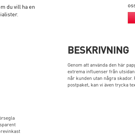
os
m du vill ha en
alister.
BESKRIVNING
Genom att använda den här pap
extrema influenser från utsidan.
når kunden utan några skador. Fö
postpaket, kan vi även trycka tex
örsegla
sparent
brevinkast