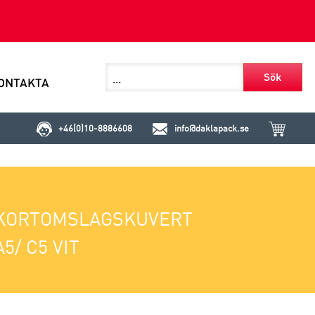
Sök
ONTAKTA
+46(0)10-8886608
info@daklapack.se
KORTOMSLAGSKUVERT
A5/ C5 VIT