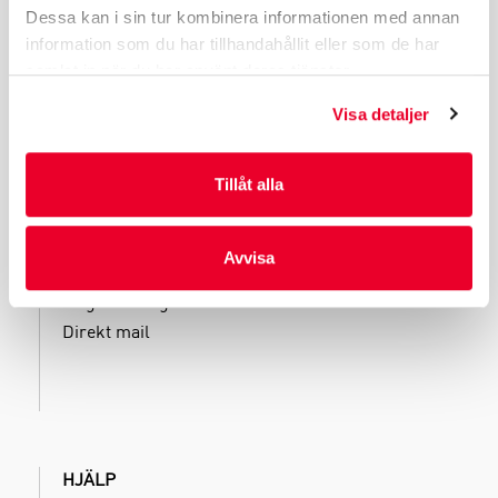
Dessa kan i sin tur kombinera informationen med annan
LÄKEMEDELSFÖRPACKNINGAR
information som du har tillhandahållit eller som de har
samlat in när du har använt deras tjänster.
Visa detaljer
TJÄNSTER
Tillåt alla
Kliniska tester
Filling
Avvisa
Produktion
Magasinering
Direkt mail
HJÄLP