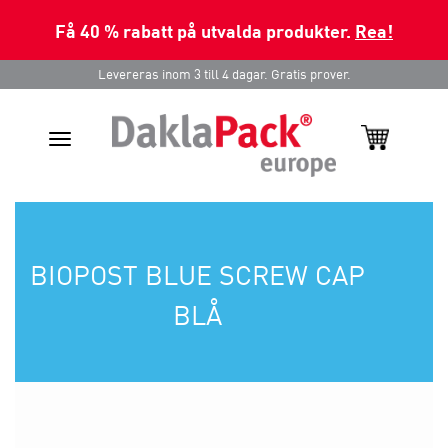
Få 40 % rabatt på utvalda produkter.
Rea!
Levereras inom 3 till 4 dagar. Gratis prover.
Toggle
navigation
BIOPOST BLUE SCREW CAP
BLÅ