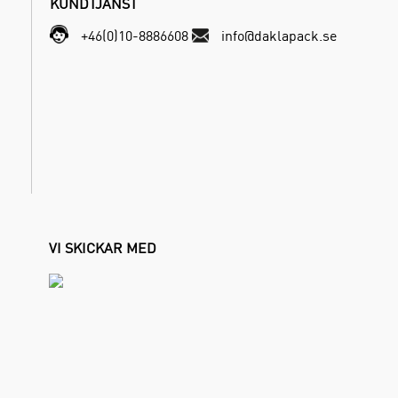
KUNDTJÄNST
+46(0)10-8886608
info@daklapack.se
VI SKICKAR MED