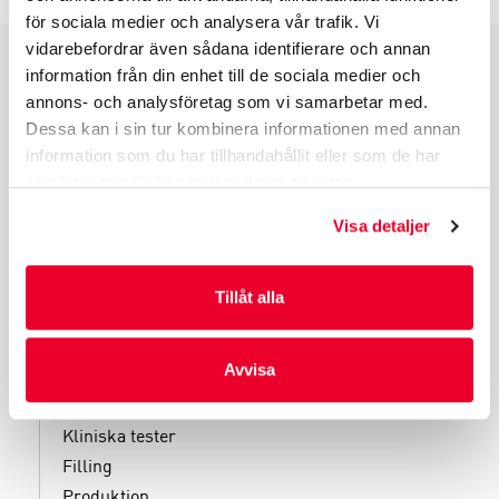
för sociala medier och analysera vår trafik. Vi
vidarebefordrar även sådana identifierare och annan
information från din enhet till de sociala medier och
PRODUKTGRUPPER
annons- och analysföretag som vi samarbetar med.
INDUSTRIFÖRPACKNINGAR
Dessa kan i sin tur kombinera informationen med annan
information som du har tillhandahållit eller som de har
REKLAMFÖRPACKNINGAR
samlat in när du har använt deras tjänster.
LAMINERADE FÖRPACKNINGAR
KUVERT OCH POSTFÖRPACKNINGAR
Visa detaljer
LÄKEMEDELSFÖRPACKNINGAR
Tillåt alla
Avvisa
TJÄNSTER
Kliniska tester
Filling
Produktion