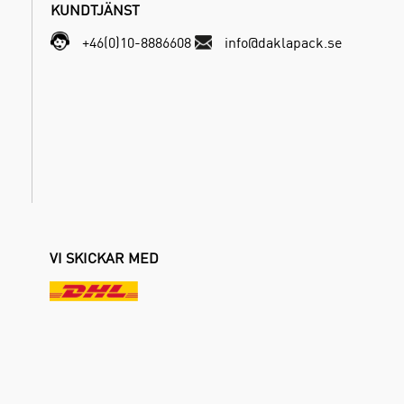
KUNDTJÄNST
+46(0)10-8886608
info@daklapack.se
VI SKICKAR MED