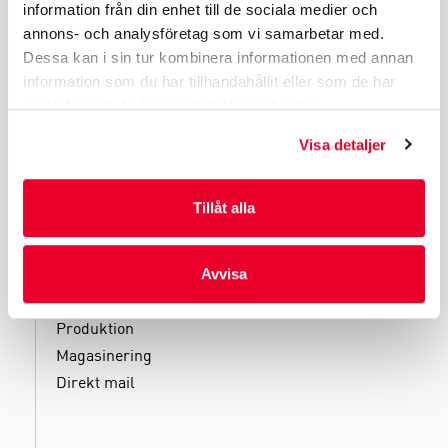
information från din enhet till de sociala medier och
REKLAMFÖRPACKNINGAR
annons- och analysföretag som vi samarbetar med.
LAMINERADE FÖRPACKNINGAR
Dessa kan i sin tur kombinera informationen med annan
KUVERT OCH POSTFÖRPACKNINGAR
information som du har tillhandahållit eller som de har
samlat in när du har använt deras tjänster.
LÄKEMEDELSFÖRPACKNINGAR
Visa detaljer
Tillåt alla
TJÄNSTER
Kliniska tester
Avvisa
Filling
Produktion
Magasinering
Direkt mail