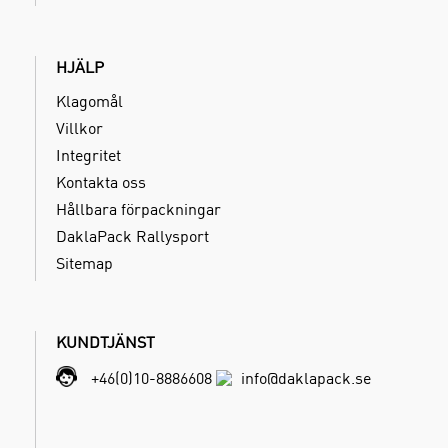
HJÄLP
Klagomål
Villkor
Integritet
Kontakta oss
Hållbara förpackningar
DaklaPack Rallysport
Sitemap
KUNDTJÄNST
+46(0)10-8886608
info@daklapack.se