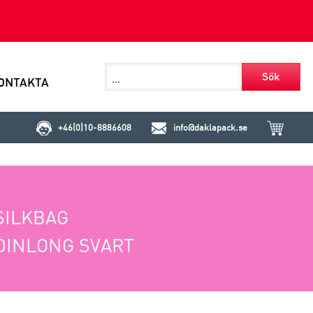
Sök
ONTAKTA
+46(0)10-8886608
info@daklapack.se
SILKBAG
DINLONG SVART