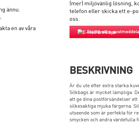
(mer) miljövänlig lösning, k
ng ännu.
telefon eller skicka ett e-p
.
oss.
akta en av våra
Skicka ett e-postmeddel
BESKRIVNING
Är du ute efter extra starka kuv
Silkbags är mycket lämpliga. 
att ge dina postförsändelser et
silkesaktiga mjuka färgerna. Si
utseende som är perfekta för r
smycken och andra värdefulla f