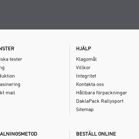
NSTER
HJÄLP
iska tester
Klagomål
ing
Villkor
duktion
Integritet
asinering
Kontakta oss
kt mail
Hållbara förpackningar
DaklaPack Rallysport
Sitemap
ALNINGSMETOD
BESTÄLL ONLINE