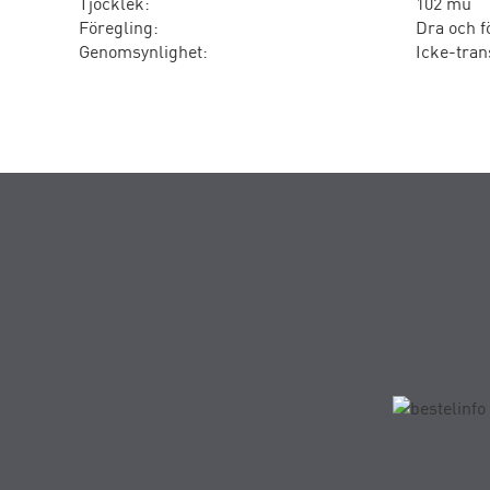
Tjocklek:
102 mu
Föregling:
Dra och f
Genomsynlighet:
Icke-tran