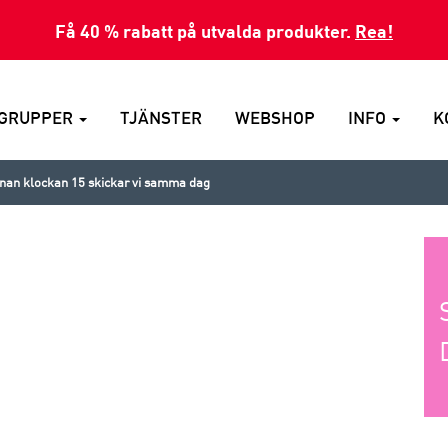
Få 40 % rabatt på utvalda produkter.
Rea!
GRUPPER
TJÄNSTER
WEBSHOP
INFO
K
nnan klockan 15 skickar vi samma dag