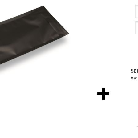
SEK
mo