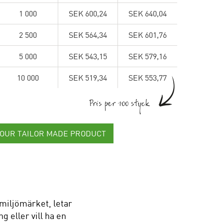
1 000
SEK 600,24
SEK 640,04
2 500
SEK 564,34
SEK 601,76
5 000
SEK 543,15
SEK 579,16
10 000
SEK 519,34
SEK 553,77
Pris per 100 styck
YOUR TAILOR MADE PRODUCT
miljömärket, letar
g eller vill ha en