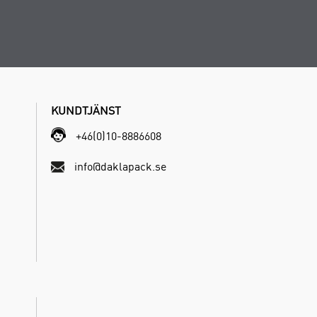
KUNDTJÄNST
+46(0)10-8886608
info@daklapack.se