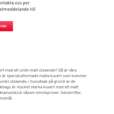
ontakta oss per
ostmeddelande till
ande
ert med ett unikt matt utseende? Då är våra
De är specialutformade matta kuvert som kommer
t unikt utseende, i huvudsak på grund av de
lkbags är mycket starka kuvert med ett matt
eklamutskick såsom sminkprover, tidsskrifter,
öremål.